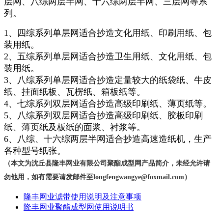
层网、八综两层半网、十六综两层半网、三层网等系
列。
1、四综系列单层网适合抄造文化用纸、印刷用纸、包
装用纸。
2、五综系列单层网适合抄造卫生用纸、文化用纸、包
装用纸。
3、八综系列单层网适合抄造定量较大的纸袋纸、牛皮
纸、挂面纸板、瓦楞纸、箱板纸等。
4、七综系列双层网适合抄造高级印刷纸、薄页纸等。
5、八综系列双层网适合抄造高级印刷纸、胶板印刷
纸、薄页纸及板纸的面浆、衬浆等。
6、八综、十六综两层半网适合抄造高速造纸机，生产
各种型号纸张。
（本文为沈丘县隆丰网业有限公司聚酯成型网产品简介，未经允许请
勿他用，如有需要请发邮件至longfengwangye@foxmail.com
）
隆丰网业滤带使用说明及注意事项
隆丰网业聚酯成型网使用说明书